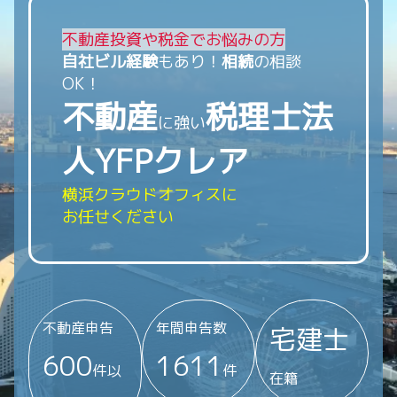
不動産投資や税金でお悩みの方
自社ビル経験
もあり！
相続
の相談
OK！
不動産
税理士法
に強い
人YFPクレア
横浜クラウドオフィスに
お任せください
不動
産申告
年間申告数
宅建士
600
1611
件以
件
在籍